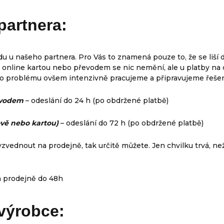
partnera
:
du u našeho partnera. Pro Vás to znamená pouze to, že se liší
b online kartou nebo převodem se nic nemění, ale u platby na 
to problému ovšem intenzivně pracujeme a připravujeme řešen
evodem
– odeslání do 24 h (po obdržené platbě)
ově nebo kartou)
– odeslání do 72 h (po obdržené platbě)
yzvednout na prodejně, tak určitě můžete. Jen chvilku trvá, n
a prodejně do 48h
výrobce
: