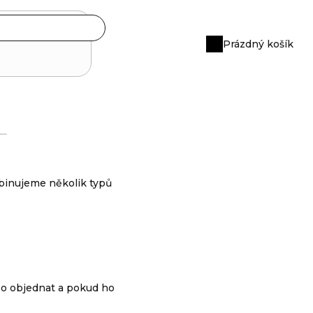
Prázdný košík
Nákupní
košík
binujeme několik typů
bo objednat a pokud ho