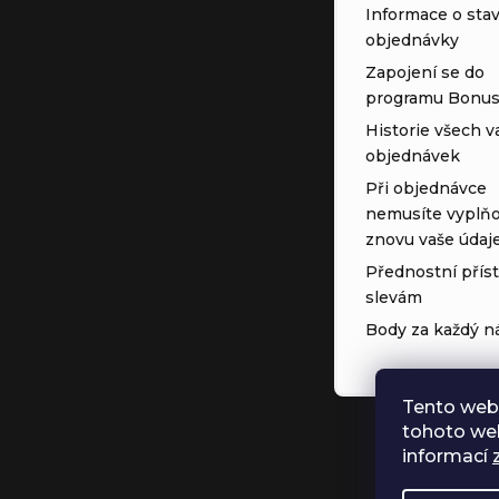
Informace o sta
objednávky
Zapojení se do
programu Bonu
Historie všech v
objednávek
Při objednávce
nemusíte vyplňo
znovu vaše údaj
Přednostní přís
slevám
Body za každý n
Tento web
tohoto web
informací