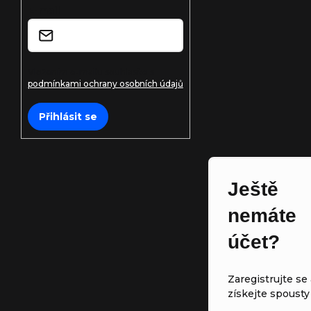
E-mail
í
Vložením e-mailu souhlasíte s
podmínkami ochrany osobních údajů
Přihlásit se
Ještě
nemáte
účet?
Zaregistrujte se 
získejte spousty