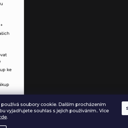
vu
s+
ašich
vat
e
tup ke
ákup
 používá soubory cookie. Dalším procházením
u vyjadřujete souhlas s jejich používáním.. Více
zde
.