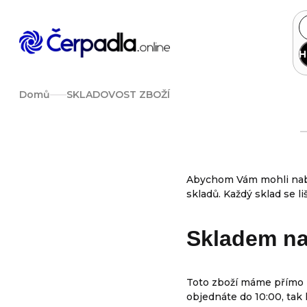
Přejít
na
obsah
H
Domů
SKLADOVOST ZBOŽÍ
Abychom Vám mohli nabí
skladů. Každý sklad se l
Skladem na
Toto zboží máme přímo n
objednáte do 10:00, tak