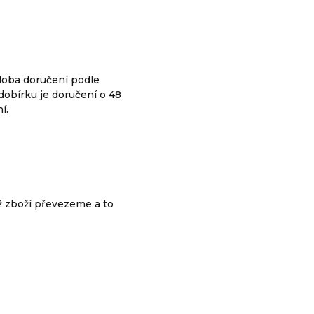
 doba doručení podle
dobírku je doručení o 48
í.
ež zboží převezeme a to