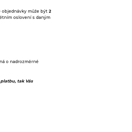
vé objednávky může být
2
étním oslovení s daným
dná o nadrozměrné
platbu, tak Vás