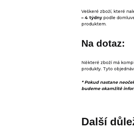
Veškeré zboží, které na
– 4 týdny
podle domluve
produktem.
Na dotaz
:
Některé zboží má kompl
produkty. Tyto objednáv
* Pokud nastane neoček
budeme okamžitě informo
Další důle