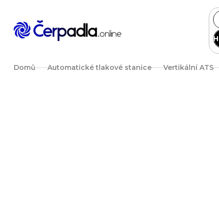
Přejít
na
obsah
H
Domů
Automatické tlakové stanice
Vertikální ATS