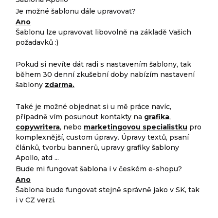
Je možné šablonu dále upravovat?
Ano
Šablonu lze upravovat libovolně na základě Vašich
požadavků :)
Pokud si nevíte dát radi s nastavením šablony, tak
během 30 denní zkušební doby nabízím nastavení
šablony
zdarma.
Také je možné objednat si u mě práce navíc,
případně vím posunout kontakty na
grafika
,
copywritera
, nebo
marketingovou specialistku
pro
komplexnější, custom úpravy. Úpravy textů, psaní
článků, tvorbu bannerů, upravy grafiky šablony
Apollo, atd ...
Bude mi fungovat šablona i v českém e-shopu?
Ano
Šablona bude fungovat stejně správně jako v SK, tak
i v CZ verzi.