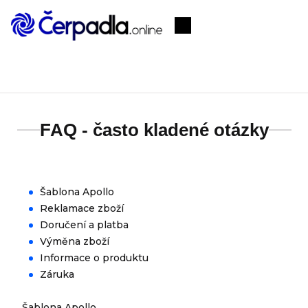
Přejít
na
Nákupní
obsah
košík
FAQ - často kladené otázky
Šablona Apollo
Reklamace zboží
Doručení a platba
Výměna zboží
Informace o produktu
Záruka
Šablona Apollo