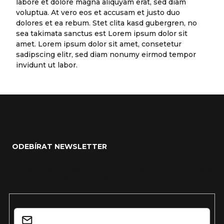
labore et dolore magna aliquyam erat, sed diam
voluptua. At vero eos et accusam et justo duo
dolores et ea rebum. Stet clita kasd gubergren, no
sea takimata sanctus est Lorem ipsum dolor sit
amet. Lorem ipsum dolor sit amet, consetetur
sadipscing elitr, sed diam nonumy eirmod tempor
invidunt ut labor.
Z
á
ODEBÍRAT NEWSLETTER
p
Vložte svůj e-mail a my vám budeme zasílat informace o
a
nových produktech na našem e-shopu.
t
E-mail
í