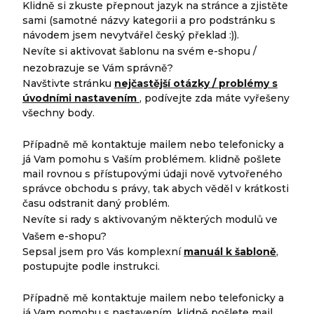
Klidně si zkuste přepnout jazyk na stránce a zjistěte
sami (samotné názvy kategorii a pro podstránku s
návodem jsem nevytvářel český překlad :)).
Nevíte si aktivovat šablonu na svém e-shopu /
nezobrazuje se Vám správně?
Navštivte stránku
nejčastější otázky / problémy s
úvodními nastavením
, podívejte zda máte vyřešeny
všechny body.
Případně mě kontaktuje mailem nebo telefonicky a
já Vam pomohu s Vaším problémem. klidně pošlete
mail rovnou s přístupovými údaji nově vytvořeného
správce obchodu s právy, tak abych věděl v krátkosti
času odstranit daný problém.
Nevíte si rady s aktivovaným některých modulů ve
Vašem e-shopu?
Sepsal jsem pro Vás komplexní
manuál k šabloně
,
postupujte podle instrukci.
Případně mě kontaktuje mailem nebo telefonicky a
já Vam pomohu s nastavením. klidně pošlete mail