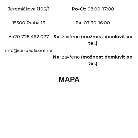
Jeremiášova 1106/1
Po-Čt:
08:00-17:00
15500 Praha 13
Pá:
07:30-16:00
+420 728 462 077
So:
zavřeno
(možnost domluvit po
tel.)
info@cerpadla.online
Ne:
zavřeno
(možnost domluvit po
tel.)
MAPA