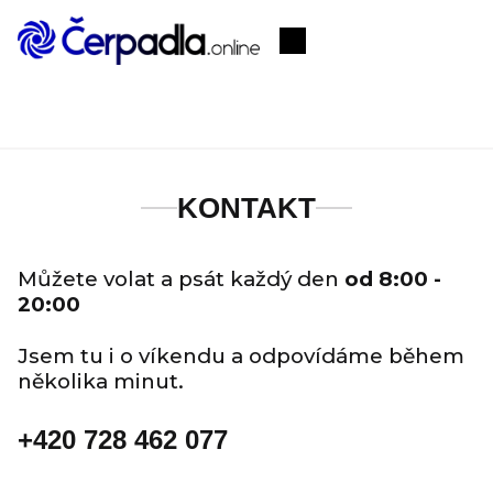
Přejít
na
Nákupní
obsah
košík
KONTAKT
Můžete volat a psát každý den
od 8:00 -
20:00
Jsem tu i o víkendu a odpovídáme během
několika minut.
+420 728 462 077