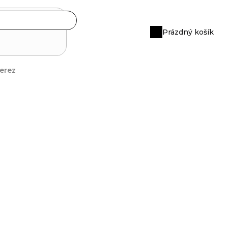
Prázdný košík
Nákupní
košík
erez