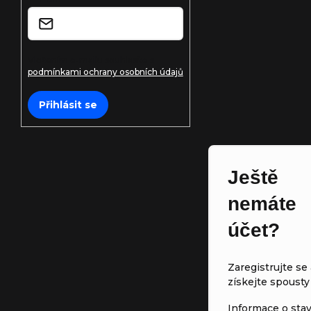
í
Vložením e-mailu souhlasíte s
podmínkami ochrany osobních údajů
Přihlásit se
Ještě
nemáte
účet?
Zaregistrujte se 
získejte spousty
Informace o sta