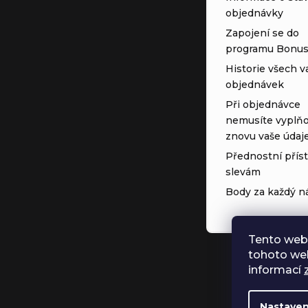
objednávky
Zapojení se do
programu Bonu
Historie všech v
objednávek
Při objednávce
nemusíte vyplňo
znovu vaše údaj
Přednostní přís
slevám
Body za každý n
Tento web
tohoto web
informací
Nastaven