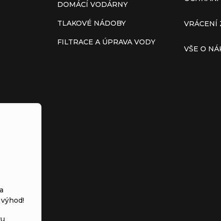
DOMÁCÍ VODÁRNY
TLAKOVÉ NÁDOBY
VRÁCENÍ 
FILTRACE A ÚPRAVA VODY
VŠE O N
a
 výhod!
vu