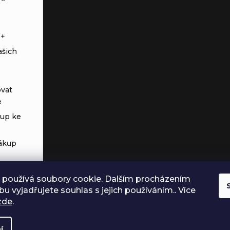
s+
ašich
vat
e
tup ke
ákup
 používá soubory cookie. Dalším procházením
u vyjadřujete souhlas s jejich používáním.. Více
zde
.
í