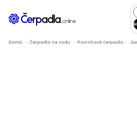
Přejít
na
obsah
H
Domů
Čerpadlo na vodu
Povrchové čerpadlo
Sa