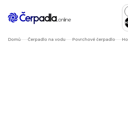
Přejít
na
obsah
H
Domů
Čerpadlo na vodu
Povrchové čerpadlo
Ho