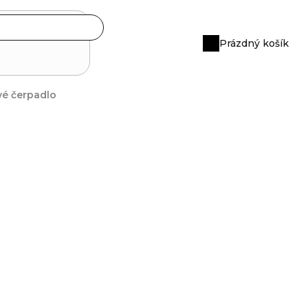
Prázdný košík
Nákupní
košík
vé čerpadlo