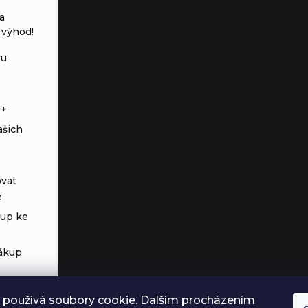
a
 výhod!
vu
s+
ašich
vat
e
tup ke
ákup
 používá soubory cookie. Dalším procházením