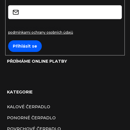
E-mail
í
Vložením e-mailu souhlasíte s
podmínkami ochrany osobních údajů
Přihlásit se
PŘIJÍMÁME ONLINE PLATBY
KATEGORIE
KALOVÉ ČERPADLO
PONORNÉ ČERPADLO
POVRCHOVÉ ČERPADLO