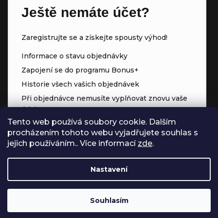
Ještě nemáte účet?
Zaregistrujte se a získejte spousty výhod!
Informace o stavu objednávky
Zapojení se do programu Bonus+
Historie všech vašich objednávek
Při objednávce nemusíte vyplňovat znovu vaše
údaje
Tento web používá soubory cookie. Dalším
Přednostní přístup ke slevám
procházením tohoto webu vyjadřujete souhlas s
Body za každý nákup
jejich používáním.. Více informací
zde
.
Nastavení
Souhlasím
Vytvořil Shoptet
Copyright 2026
Čerpadla.online
. Všechna práva vyhrazena.
Upravit