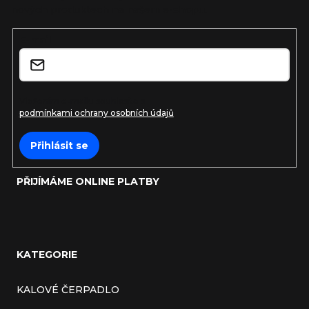
nových produktech na našem e-shopu.
t
E-mail
í
Vložením e-mailu souhlasíte s
podmínkami ochrany osobních údajů
Přihlásit se
PŘIJÍMÁME ONLINE PLATBY
KATEGORIE
KALOVÉ ČERPADLO