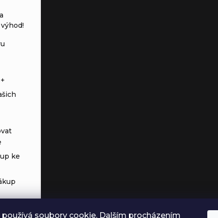
a
 výhod!
vu
s+
ašich
vat
e
tup ke
ákup
 používá soubory cookie. Dalším procházením