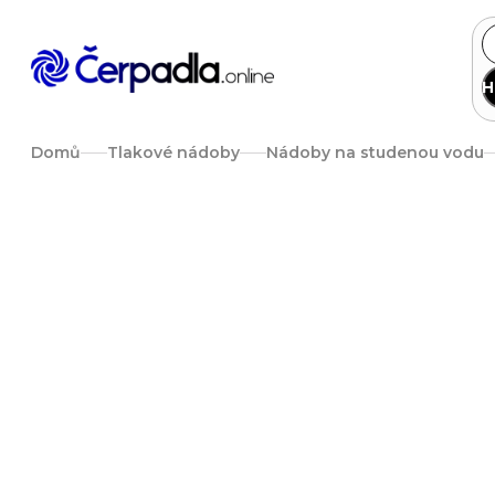
Přejít
na
obsah
H
Domů
Tlakové nádoby
Nádoby na studenou vodu