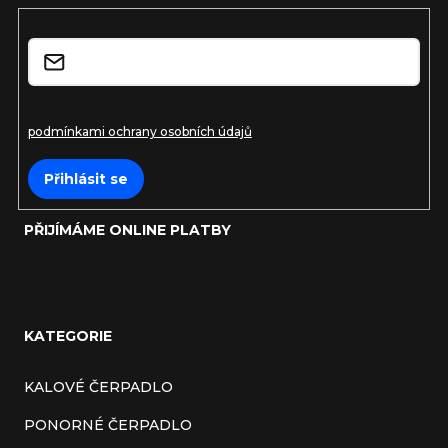
t
E-mail
í
Vložením e-mailu souhlasíte s
podmínkami ochrany osobních údajů
Přihlásit se
PŘIJÍMÁME ONLINE PLATBY
KATEGORIE
KALOVÉ ČERPADLO
PONORNÉ ČERPADLO