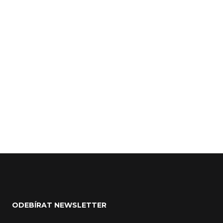
Z
á
ODEBÍRAT NEWSLETTER
p