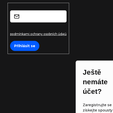
t
E-mail
í
Vložením e-mailu souhlasíte s
podmínkami ochrany osobních údajů
Přihlásit se
Ještě
nemáte
účet?
Zaregistrujte se 
získejte spousty