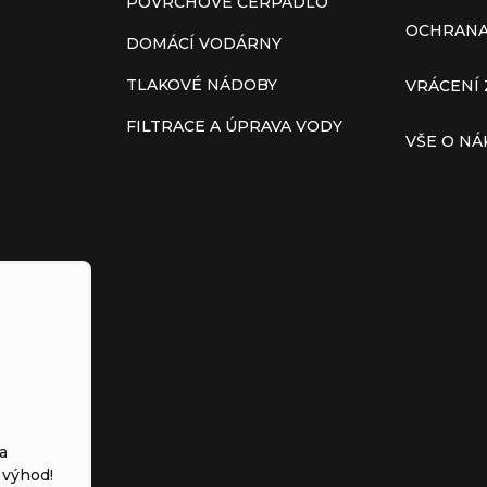
POVRCHOVÉ ČERPADLO
OCHRANA
DOMÁCÍ VODÁRNY
TLAKOVÉ NÁDOBY
VRÁCENÍ 
FILTRACE A ÚPRAVA VODY
VŠE O N
a
 výhod!