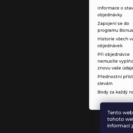
Informace o sta
objednávky
Zapojení se do
programu Bonu
Historie všech v
objednávek
Při objednávce
nemusíte vyplňo
znovu vaše údaj
Přednostní přís
slevám
Body za každý n
Tento web
tohoto web
informací