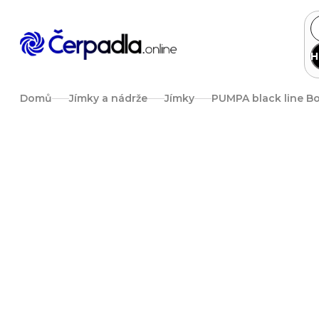
Přejít
na
obsah
H
Domů
Jímky a nádrže
Jímky
PUMPA black line Bo