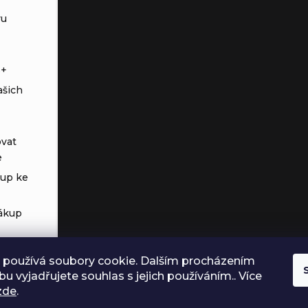
vu
s+
ašich
vat
e
tup ke
ákup
 používá soubory cookie. Dalším procházením
u vyjadřujete souhlas s jejich používáním.. Více
zde
.