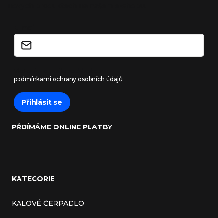
nových produktech na našem e-shopu.
t
E-mail
í
Vložením e-mailu souhlasíte s
podmínkami ochrany osobních údajů
Přihlásit se
PŘIJÍMÁME ONLINE PLATBY
KATEGORIE
KALOVÉ ČERPADLO