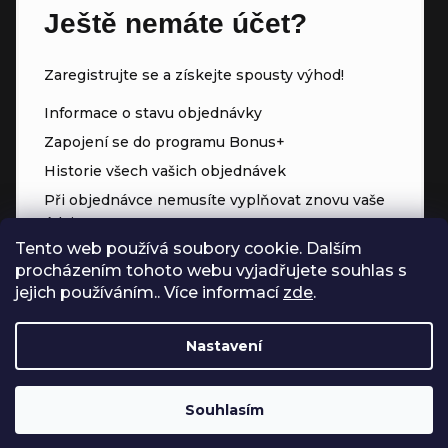
Ještě nemáte účet?
Zaregistrujte se a získejte spousty výhod!
Informace o stavu objednávky
Zapojení se do programu Bonus+
Historie všech vašich objednávek
Při objednávce nemusíte vyplňovat znovu vaše
údaje
Tento web používá soubory cookie. Dalším
Přednostní přístup ke slevám
procházením tohoto webu vyjadřujete souhlas s
Body za každý nákup
jejich používáním.. Více informací
zde
.
Nastavení
Souhlasím
Vytvořil Shoptet
Copyright 2026
Čerpadla.online
. Všechna práva vyhrazena.
Upravit