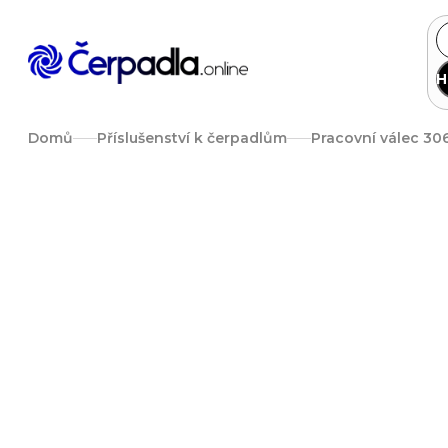
Přejít
na
obsah
H
Domů
Příslušenství k čerpadlům
Pracovní válec 30