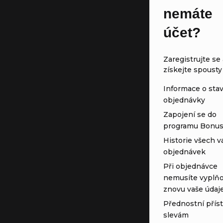
nemáte
účet?
Zaregistrujte se 
získejte spousty
Informace o sta
objednávky
Zapojení se do
programu Bonu
Historie všech v
objednávek
Při objednávce
nemusíte vyplňo
znovu vaše údaj
Přednostní přís
slevám