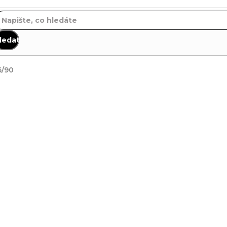
ledat
6/90