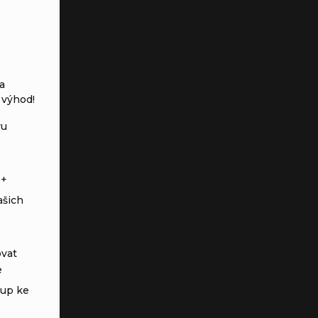
a
 výhod!
vu
s+
ašich
vat
e
tup ke