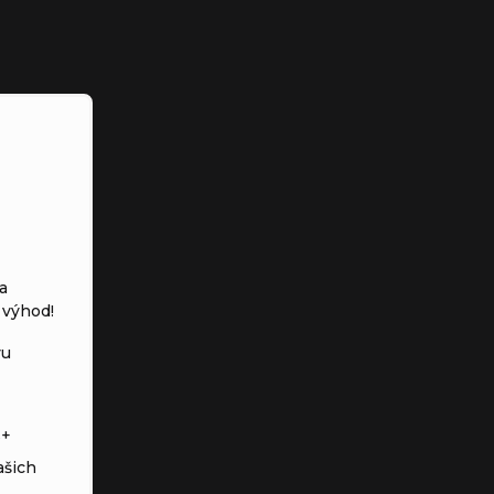
a
 výhod!
vu
s+
ašich