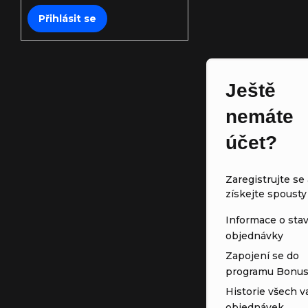
Přihlásit se
Ještě
nemáte
účet?
Zaregistrujte se 
získejte spousty
Informace o sta
objednávky
Zapojení se do
programu Bonu
Historie všech v
objednávek