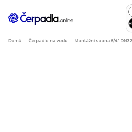
Přejít
na
obsah
H
Domů
Čerpadlo na vodu
Montážní spona 5/4" DN3