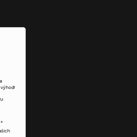
a
 výhod!
vu
s+
ašich