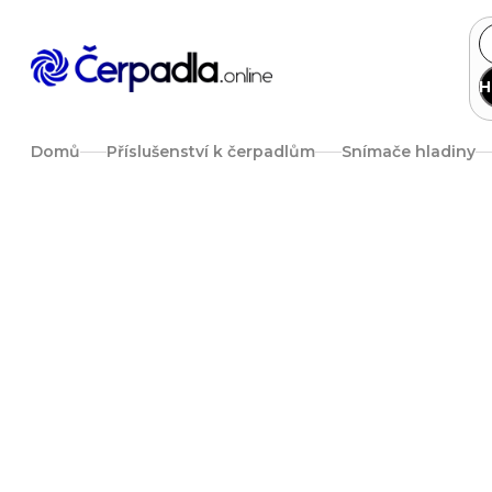
Přejít
na
obsah
H
Domů
Příslušenství k čerpadlům
Snímače hladiny