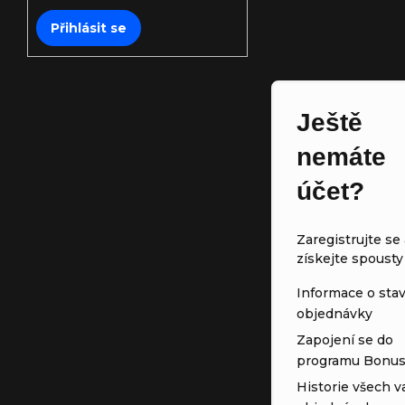
Přihlásit se
Ještě
nemáte
účet?
Zaregistrujte se 
získejte spousty
Informace o sta
objednávky
Zapojení se do
programu Bonu
Historie všech v