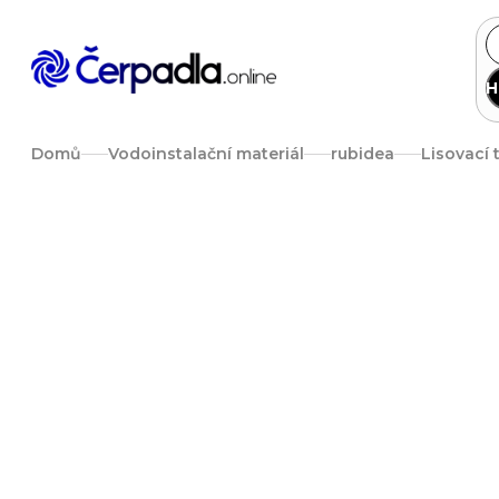
Přejít
na
obsah
H
Domů
Vodoinstalační materiál
rubidea
Lisovací