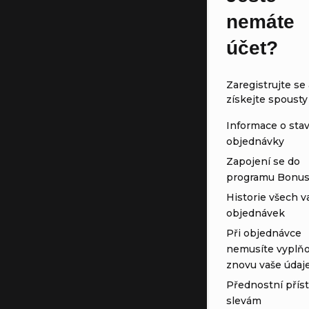
nemáte
účet?
Zaregistrujte se 
získejte spousty
Informace o sta
objednávky
Zapojení se do
programu Bonu
Historie všech v
objednávek
Při objednávce
nemusíte vyplňo
znovu vaše údaj
Přednostní přís
slevám