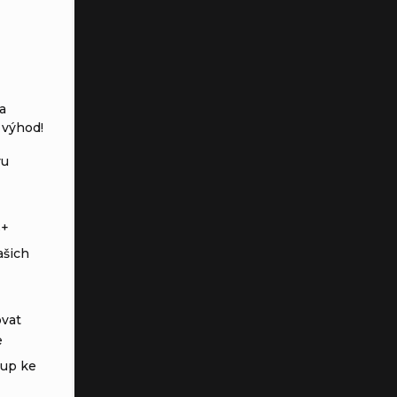
a
 výhod!
vu
s+
ašich
vat
e
tup ke