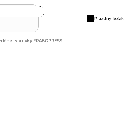
Prázdný košík
Nákupní
košík
měděné tvarovky FRABOPRESS