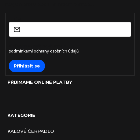
nových produktech na našem e-shopu.
t
E-mail
í
Vložením e-mailu souhlasíte s
podmínkami ochrany osobních údajů
Přihlásit se
PŘIJÍMÁME ONLINE PLATBY
KATEGORIE
KALOVÉ ČERPADLO