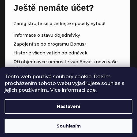
Ještě nemáte účet?
Zaregistrujte se a získejte spousty výhod!
Informace o stavu objednávky
Zapojení se do programu Bonus+
Historie všech vašich objednávek
Při objednávce nemusíte vyplňovat znovu vaše
údaje
Tento web používá soubory cookie. Dalším
Přednostní přístup ke slevám
procházením tohoto webu vyjadřujete souhlas s
Body za každý nákup
jejich používáním.. Více informací
zde
.
Nastavení
Souhlasím
Vytvořil Shoptet
Copyright 2026
Čerpadla.online
. Všechna práva vyhrazena.
Upravit