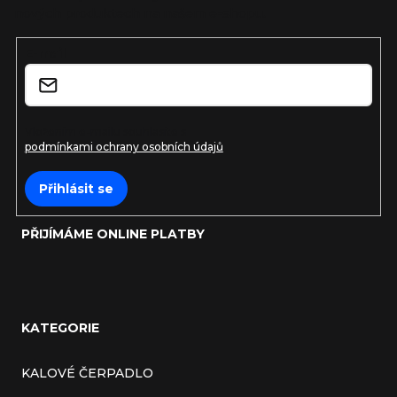
a
nových produktech na našem e-shopu.
t
E-mail
í
Vložením e-mailu souhlasíte s
podmínkami ochrany osobních údajů
Přihlásit se
PŘIJÍMÁME ONLINE PLATBY
KATEGORIE
KALOVÉ ČERPADLO