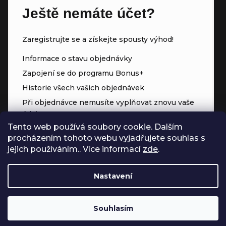
Ještě nemáte účet?
Zaregistrujte se a získejte spousty výhod!
Informace o stavu objednávky
Zapojení se do programu Bonus+
Historie všech vašich objednávek
Při objednávce nemusíte vyplňovat znovu vaše
údaje
Tento web používá soubory cookie. Dalším
Přednostní přístup ke slevám
procházením tohoto webu vyjadřujete souhlas s
Body za každý nákup
jejich používáním.. Více informací
zde
.
Nastavení
Souhlasím
Vytvořil Shoptet
Copyright 2026
Čerpadla.online
. Všechna práva vyhrazena.
Upravit