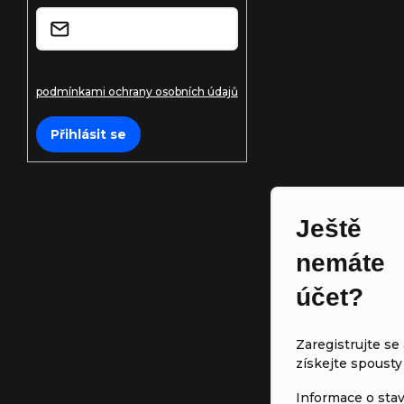
í
Vložením e-mailu souhlasíte s
podmínkami ochrany osobních údajů
Přihlásit se
Ještě
nemáte
účet?
Zaregistrujte se 
získejte spousty
Informace o sta