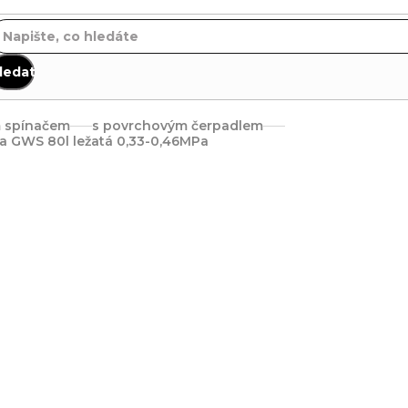
ledat
m spínačem
s povrchovým čerpadlem
a GWS 80l ležatá 0,33-0,46MPa