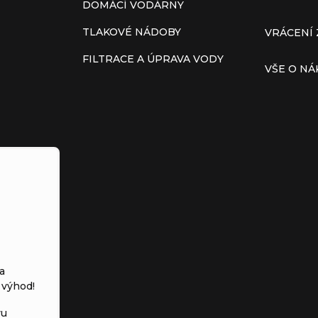
DOMÁCÍ VODÁRNY
TLAKOVÉ NÁDOBY
VRÁCENÍ 
FILTRACE A ÚPRAVA VODY
VŠE O N
a
 výhod!
vu