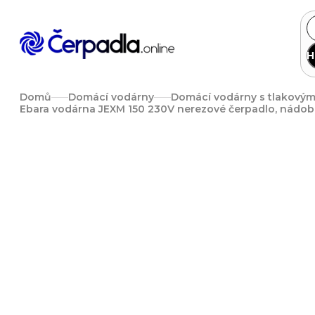
Přejít
na
obsah
H
Domů
Domácí vodárny
Domácí vodárny s tlakový
Ebara vodárna JEXM 150 230V nerezové čerpadlo, nádob