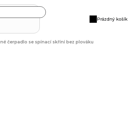
Prázdný košík
Nákupní
košík
né čerpadlo se spínací skříní bez plováku