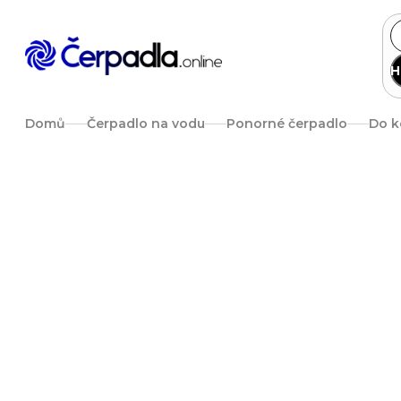
Přejít
na
obsah
H
Domů
Čerpadlo na vodu
Ponorné čerpadlo
Do k