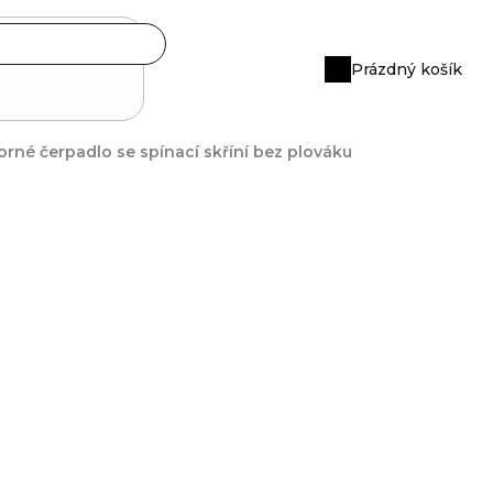
Prázdný košík
Nákupní
košík
rné čerpadlo se spínací skříní bez plováku