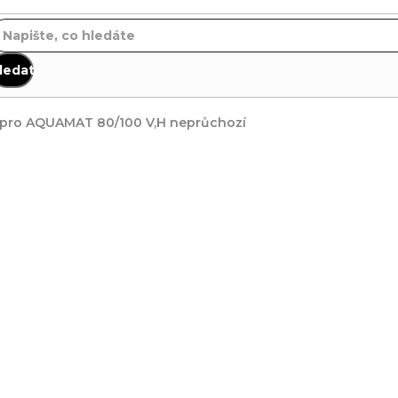
ledat
 pro AQUAMAT 80/100 V,H neprůchozí