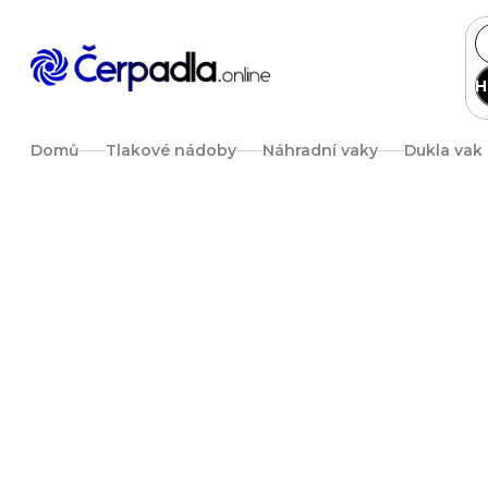
Přejít
na
obsah
H
Domů
Tlakové nádoby
Náhradní vaky
Dukla vak