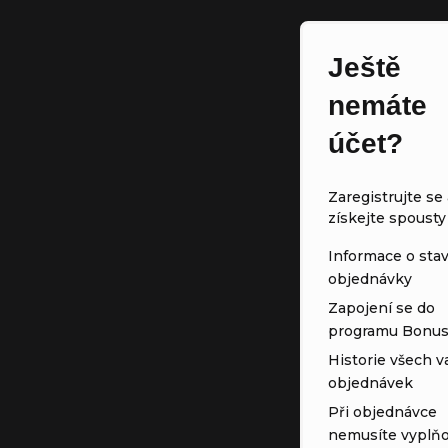
Ještě
nemáte
účet?
Zaregistrujte se 
získejte spousty
Informace o sta
objednávky
Zapojení se do
programu Bonu
Historie všech v
objednávek
Při objednávce
nemusíte vyplňo