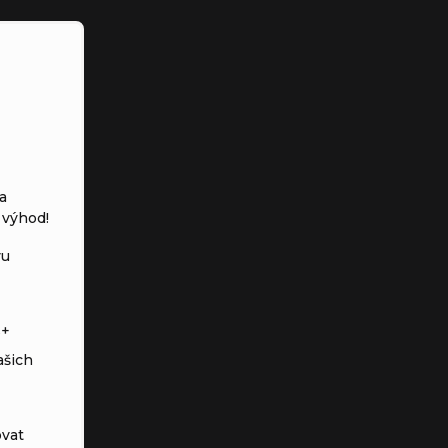
a
 výhod!
vu
s+
ašich
vat