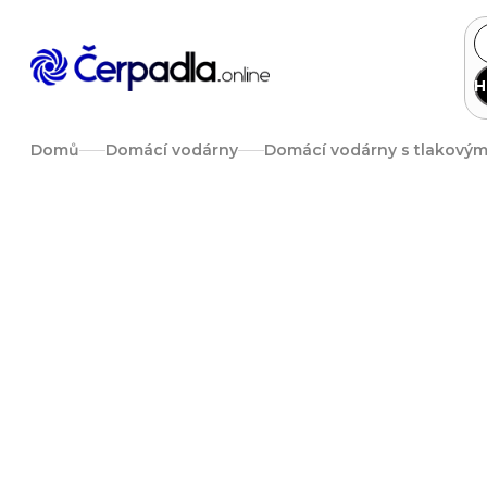
Přejít
na
obsah
H
Domů
Domácí vodárny
Domácí vodárny s tlakový