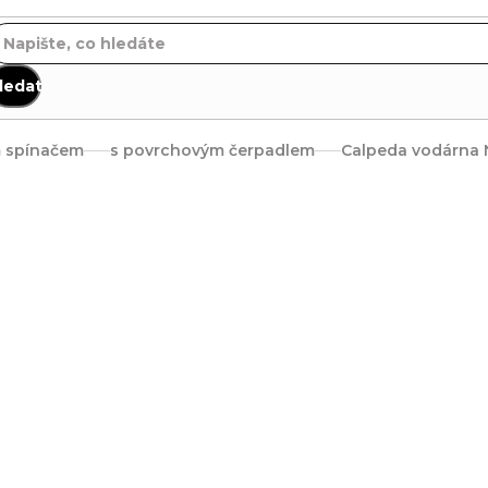
ledat
m spínačem
s povrchovým čerpadlem
Calpeda vodárna N