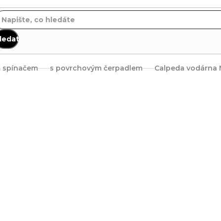
ledat
m spínačem
s povrchovým čerpadlem
Calpeda vodárna N