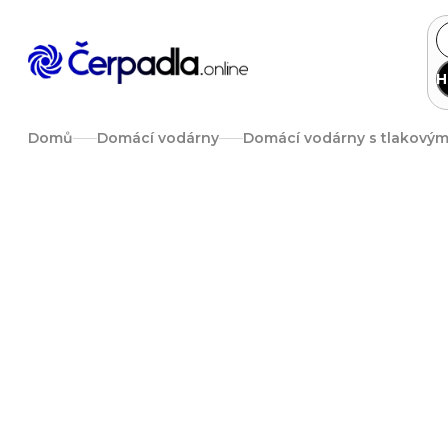
Přejít
na
obsah
H
Domů
Domácí vodárny
Domácí vodárny s tlakový