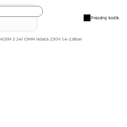
Prázdný košík
Nákupní
košík
GXM 2 24l CIMM ležatá 230V 1,4-2,8bar