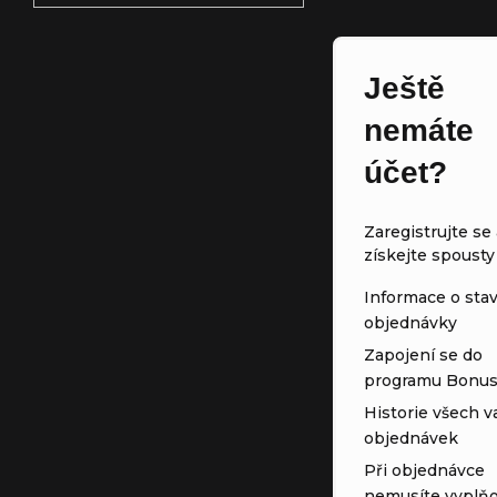
Ještě
nemáte
účet?
Zaregistrujte se 
získejte spousty
Informace o sta
objednávky
Zapojení se do
programu Bonu
Historie všech v
objednávek
Při objednávce
nemusíte vyplňo