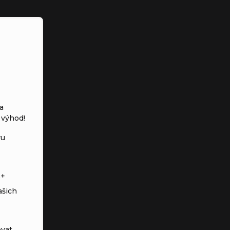
a
 výhod!
vu
s+
ašich
vat