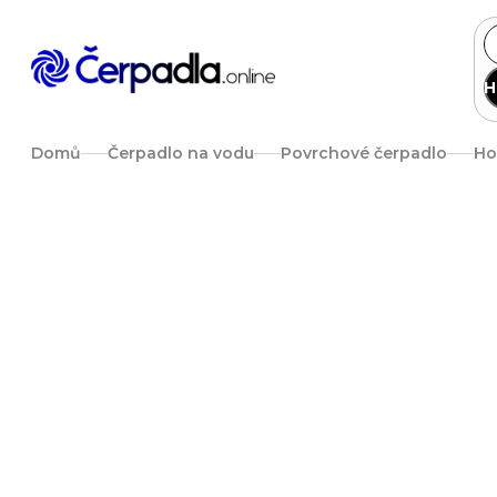
Přejít
na
obsah
H
Domů
Čerpadlo na vodu
Povrchové čerpadlo
Ho