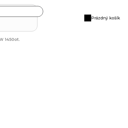
Prázdný košík
Nákupní
košík
W 1450ot.