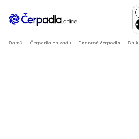
Přejít
na
obsah
H
Domů
Čerpadlo na vodu
Ponorné čerpadlo
Do k