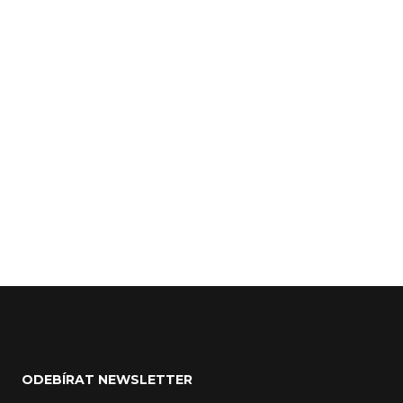
Z
á
ODEBÍRAT NEWSLETTER
p