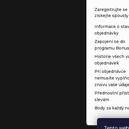
Zaregistrujte se 
získejte spousty
Informace o sta
objednávky
Zapojení se do
programu Bonu
Historie všech v
objednávek
Při objednávce
nemusíte vyplňo
znovu vaše údaj
Přednostní přís
slevám
Body za každý n
Tento web