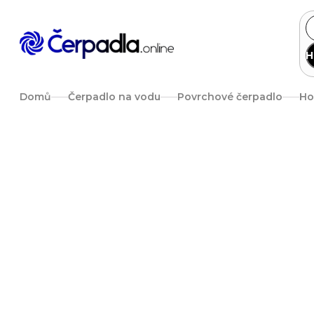
Přejít
na
obsah
H
Domů
Čerpadlo na vodu
Povrchové čerpadlo
Ho