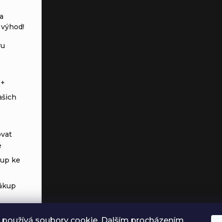
a
 výhod!
vu
s+
ašich
vat
e
tup ke
ákup
 používá soubory cookie. Dalším procházením