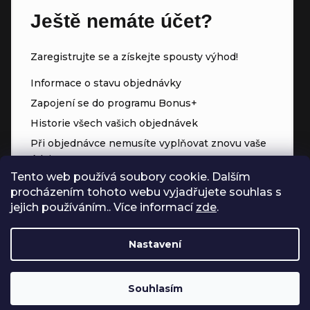
Ještě nemáte účet?
Zaregistrujte se a získejte spousty výhod!
Informace o stavu objednávky
Zapojení se do programu Bonus+
Historie všech vašich objednávek
Při objednávce nemusíte vyplňovat znovu vaše
údaje
Tento web používá soubory cookie. Dalším
Přednostní přístup ke slevám
procházením tohoto webu vyjadřujete souhlas s
Body za každý nákup
jejich používáním.. Více informací
zde
.
Nastavení
Souhlasím
Vytvořil Shoptet
Copyright 2026
Čerpadla.online
. Všechna práva vyhrazena.
Upravit