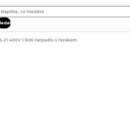
ledat
-21 400V 1,1kW čerpadlo s řezákem