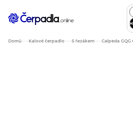
Přejít
na
obsah
H
Domů
Kalové čerpadlo
S řezákem
Calpeda GQG 6