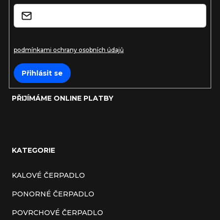
í
Vložením e-mailu souhlasíte s
podmínkami ochrany osobních údajů
Přihlásit se
PŘIJÍMÁME ONLINE PLATBY
KATEGORIE
KALOVÉ ČERPADLO
PONORNÉ ČERPADLO
POVRCHOVÉ ČERPADLO