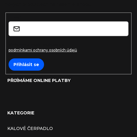
nových produktech na našem e-shopu.
t
E-mail
í
Vložením e-mailu souhlasíte s
podmínkami ochrany osobních údajů
Přihlásit se
PŘIJÍMÁME ONLINE PLATBY
KATEGORIE
KALOVÉ ČERPADLO