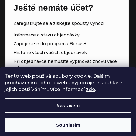
Ještě nemáte účet?
Zaregistrujte se a získejte spousty výhod!
Informace o stavu objednávky
Zapojení se do programu Bonus+
Historie všech vašich objednávek
Při objednávce nemusíte vyplňovat znovu vaše
údaje
Tento web používá soubory cookie. Dalším
Přednostní přístup ke slevám
procházením tohoto webu vyjadřujete souhlas s
Body za každý nákup
jejich používáním.. Více informací
zde
.
Nastavení
Souhlasím
Vytvořil Shoptet
Copyright 2026
Čerpadla.online
. Všechna práva vyhrazena.
Upravit