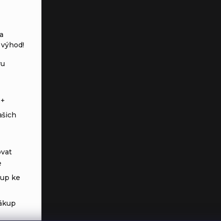
a
 výhod!
vu
s+
ašich
vat
e
tup ke
ákup