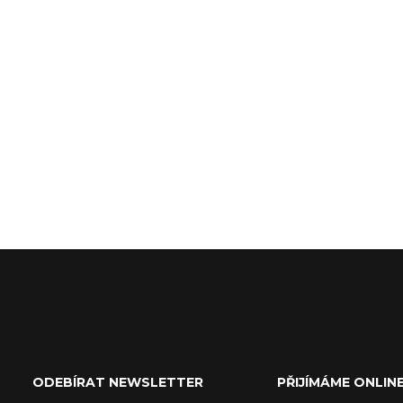
Z
á
ODEBÍRAT NEWSLETTER
PŘIJÍMÁME ONLIN