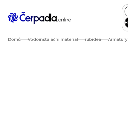
Přejít
na
obsah
H
Domů
Vodoinstalační materiál
rubidea
Armatury